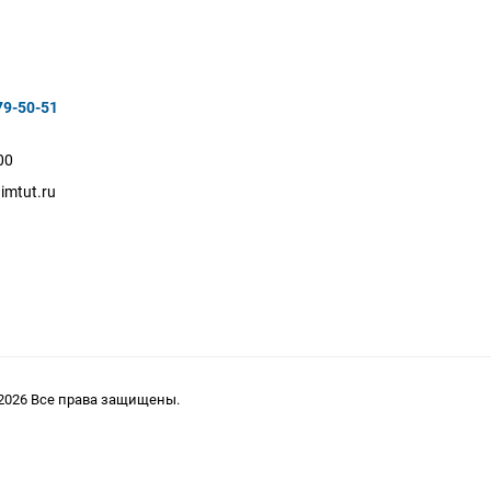
79-50-51
00
imtut.ru
2026 Все права защищены.
 характер и ни при каких условиях не является публичной