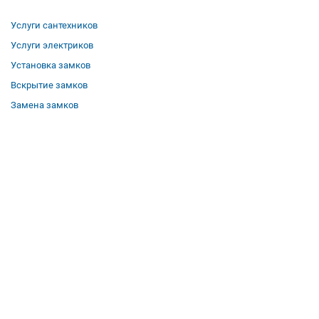
Услуги сантехников
Услуги электриков
Установка замков
Вскрытие замков
Замена замков
О компании
Гарантии
Отзывы
Вакансии
Контакты
Все услуги
Полезная информация
Где мы работаем