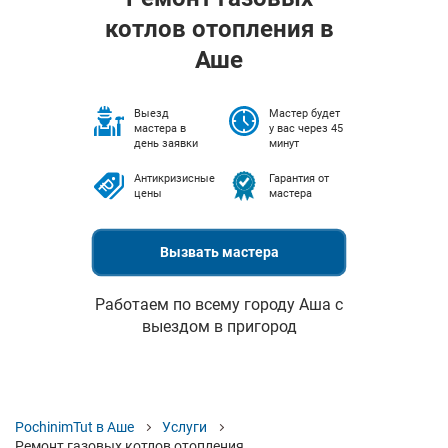
котлов отопления в
Аше
Выезд
Мастер будет
мастера в
у вас через 45
день заявки
минут
Антикризисные
Гарантия от
цены
мастера
Вызвать мастера
Работаем по всему городу Аша с
выездом в пригород
PochinimTut в Аше
Услуги
Ремонт газовых котлов отопления