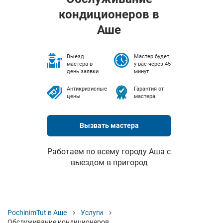
кондиционеров в
Аше
Выезд
Мастер будет
мастера в
у вас через 45
день заявки
минут
Антикризисные
Гарантия от
цены
мастера
Вызвать мастера
Работаем по всему городу Аша с
выездом в пригород
PochinimTut в Аше
Услуги
Обслуживание кондиционеров